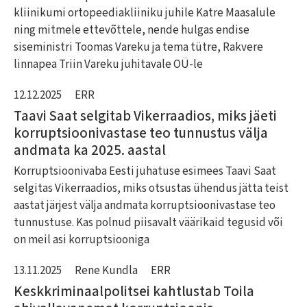
kliinikumi ortopeediakliiniku juhile Katre Maasalule
ning mitmele ettevõttele, nende hulgas endise
siseministri Toomas Vareku ja tema tütre, Rakvere
linnapea Triin Vareku juhitavale OÜ-le
12.12.2025
ERR
Taavi Saat selgitab Vikerraadios, miks jäeti
korruptsioonivastase teo tunnustus välja
andmata ka 2025. aastal
Korruptsioonivaba Eesti juhatuse esimees Taavi Saat
selgitas Vikerraadios, miks otsustas ühendus jätta teist
aastat järjest välja andmata korruptsioonivastase teo
tunnustuse. Kas polnud piisavalt väärikaid tegusid või
on meil asi korruptsiooniga
13.11.2025
Rene Kundla
ERR
Keskkriminaalpolitsei kahtlustab Toila