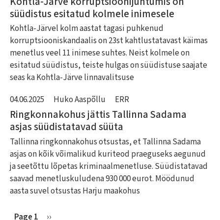
Kohtla-Järve korruptsioonijuhtumis on
süüdistus esitatud kolmele inimesele
Kohtla-Järvel kolm aastat tagasi puhkenud
korruptsiooniskandaalis on 23st kahtlustatavast käimas
menetlus veel 11 inimese suhtes. Neist kolmele on
esitatud süüdistus, teiste hulgas on süüdistuse saajate
seas ka Kohtla-Järve linnavalitsuse
04.06.2025
Huko Aaspõllu
ERR
Ringkonnakohus jättis Tallinna Sadama
asjas süüdistatavad süüta
Tallinna ringkonnakohus otsustas, et Tallinna Sadama
asjas on kõik võimalikud kuriteod praeguseks aegunud
ja seetõttu lõpetas kriminaalmenetluse. Süüdistatavad
saavad menetluskuludena 930 000 eurot. Möödunud
aasta suvel otsustas Harju maakohus
Page 1
Next
››