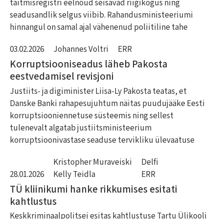
täitmisregistri eelnõud seisavad riigikogus ning
seadusandlik selgus viibib. Rahandusministeeriumi
hinnangul on samal ajal vähenenud poliitiline tahe
03.02.2026
Johannes Voltri
ERR
Korruptsiooniseadus läheb Pakosta
eestvedamisel revisjoni
Justiits- ja digiminister Liisa-Ly Pakosta teatas, et
Danske Banki rahapesujuhtum näitas puudujääke Eesti
korruptsiooniennetuse süsteemis ning sellest
tulenevalt algatab justiitsministeerium
korruptsioonivastase seaduse tervikliku ülevaatuse
Kristopher Muraveiski
Delfi
28.01.2026
Kelly Teidla
ERR
TÜ kliinikumi hanke rikkumises esitati
kahtlustus
Keskkriminaalpolitsei esitas kahtlustuse Tartu Ülikooli