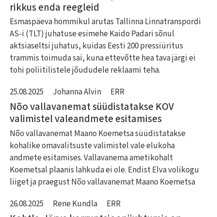
rikkus enda reegleid
Esmaspäeva hommikul arutas Tallinna Linnatranspordi
AS-i (TLT) juhatuse esimehe Kaido Padari sõnul
aktsiaseltsi juhatus, kuidas Eesti 200 pressiüritus
trammis toimuda sai, kuna ettevõtte hea tava järgi ei
tohi poliitilistele jõududele reklaami teha.
25.08.2025
Johanna Alvin
ERR
Nõo vallavanemat süüdistatakse KOV
valimistel valeandmete esitamises
Nõo vallavanemat Maano Koemetsa süüdistatakse
kohalike omavalitsuste valimistel vale elukoha
andmete esitamises. Vallavanema ametikohalt
Koemetsal plaanis lahkuda ei ole. Endist Elva volikogu
liiget ja praegust Nõo vallavanemat Maano Koemetsa
26.08.2025
Rene Kundla
ERR