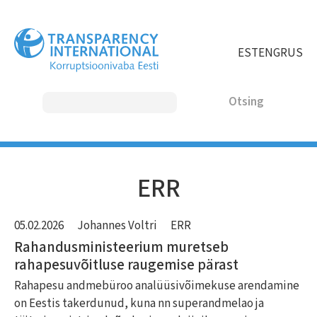
Liigu
edasi
põhisisu
EST
ENG
RUS
juurde
Otsing
MAIN
ERR
NAVIGATION
05.02.2026
Johannes Voltri
ERR
Rahandusministeerium muretseb
rahapesuvõitluse raugemise pärast
Rahapesu andmebüroo analüüsivõimekuse arendamine
on Eestis takerdunud, kuna nn superandmelao ja