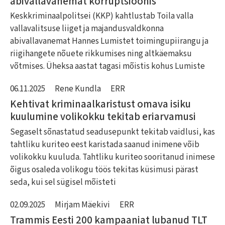
abivallavanemat korruptsioonis
Keskkriminaalpolitsei (KKP) kahtlustab Toila valla
vallavalitsuse liiget ja majandusvaldkonna
abivallavanemat Hannes Lumistet toimingupiirangu ja
riigihangete nõuete rikkumises ning altkäemaksu
võtmises. Üheksa aastat tagasi mõistis kohus Lumiste
06.11.2025
Rene Kundla
ERR
Kehtivat kriminaalkaristust omava isiku
kuulumine volikokku tekitab eriarvamusi
Segaselt sõnastatud seadusepunkt tekitab vaidlusi, kas
tahtliku kuriteo eest karistada saanud inimene võib
volikokku kuuluda. Tahtliku kuriteo sooritanud inimese
õigus osaleda volikogu töös tekitas küsimusi pärast
seda, kui sel sügisel mõisteti
02.09.2025
Mirjam Mäekivi
ERR
Trammis Eesti 200 kampaaniat lubanud TLT