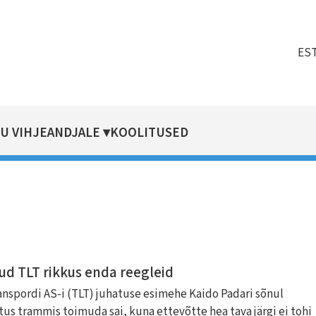
ES
U VIHJEANDJALE
KOOLITUSED
d TLT rikkus enda reegleid
nspordi AS-i (TLT) juhatuse esimehe Kaido Padari sõnul
itus trammis toimuda sai, kuna ettevõtte hea tava järgi ei tohi