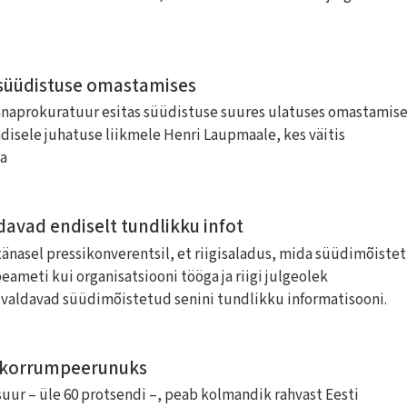
 süüdistuse omastamises
nnaprokuratuur esitas süüdistuse suures ulatuses omastamis
disele juhatuse liikmele Henri Laupmaale, kes väitis
na
vad endiselt tundlikku infot
änasel pressikonverentsil, et riigisaladus, mida süüdimõiste
eameti kui organisatsiooni tööga ja riigi julgeolek
 valdavad süüdimõistetud senini tundlikku informatisooni.
 korrumpeerunuks
suur – üle 60 protsendi –, peab kolmandik rahvast Eesti