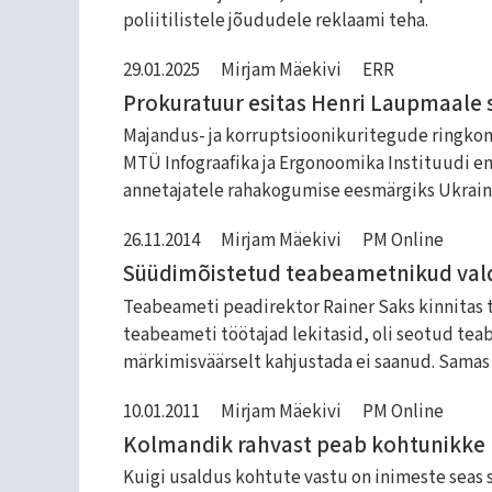
poliitilistele jõududele reklaami teha.
29.01.2025
Mirjam Mäekivi
ERR
Prokuratuur esitas Henri Laupmaale
Majandus- ja korruptsioonikuritegude ringko
MTÜ Infograafika ja Ergonoomika Instituudi en
annetajatele rahakogumise eesmärgiks Ukrai
26.11.2014
Mirjam Mäekivi
PM Online
Süüdimõistetud teabeametnikud valda
Teabeameti peadirektor Rainer Saks kinnitas t
teabeameti töötajad lekitasid, oli seotud teab
märkimisväärselt kahjustada ei saanud. Samas
10.01.2011
Mirjam Mäekivi
PM Online
Kolmandik rahvast peab kohtunikke
Kuigi usaldus kohtute vastu on inimeste seas 