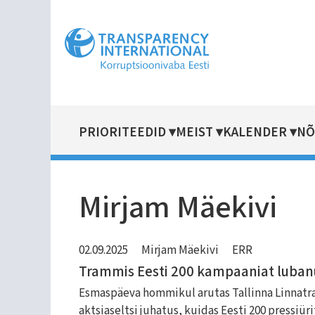
Liigu
edasi
põhisisu
juurde
PRIORITEEDID
MEIST
KALENDER
NÕ
MAIN
NAVIGATION
Mirjam Mäekivi
02.09.2025
Mirjam Mäekivi
ERR
Trammis Eesti 200 kampaaniat lubanu
Esmaspäeva hommikul arutas Tallinna Linnatra
aktsiaseltsi juhatus, kuidas Eesti 200 pressiür