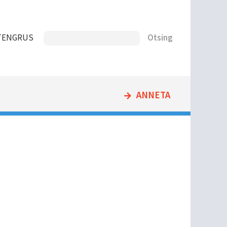
Otsing
T
ENG
RUS
ANNETA