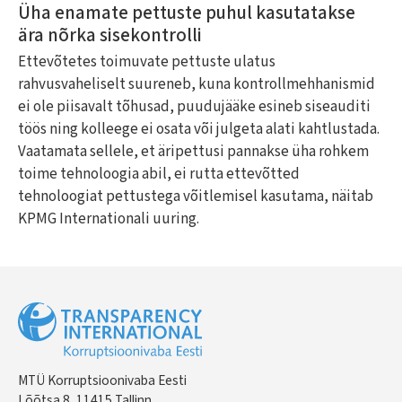
Üha enamate pettuste puhul kasutatakse
ära nõrka sisekontrolli
Ettevõtetes toimuvate pettuste ulatus
rahvusvaheliselt suureneb, kuna kontrollmehhanismid
ei ole piisavalt tõhusad, puudujääke esineb siseauditi
töös ning kolleege ei osata või julgeta alati kahtlustada.
Vaatamata sellele, et äripettusi pannakse üha rohkem
toime tehnoloogia abil, ei rutta ettevõtted
tehnoloogiat pettustega võitlemisel kasutama, näitab
KPMG Internationali uuring.
MTÜ Korruptsioonivaba Eesti
Lõõtsa 8, 11415 Tallinn