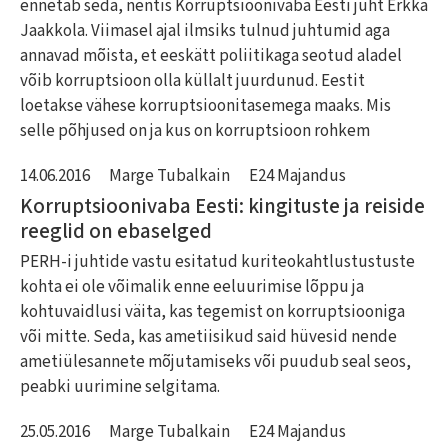
ennetab seda, nentis Korruptsioonivaba Eesti juht Erkka
Jaakkola. Viimasel ajal ilmsiks tulnud juhtumid aga
annavad mõista, et eeskätt poliitikaga seotud aladel
võib korruptsioon olla küllalt juurdunud. Eestit
loetakse vähese korruptsioonitasemega maaks. Mis
selle põhjused on ja kus on korruptsioon rohkem
14.06.2016
Marge Tubalkain
E24 Majandus
Korruptsioonivaba Eesti: kingituste ja reiside
reeglid on ebaselged
PERH-i juhtide vastu esitatud kuriteokahtlustustuste
kohta ei ole võimalik enne eeluurimise lõppu ja
kohtuvaidlusi väita, kas tegemist on korruptsiooniga
või mitte. Seda, kas ametiisikud said hüvesid nende
ametiülesannete mõjutamiseks või puudub seal seos,
peabki uurimine selgitama.
25.05.2016
Marge Tubalkain
E24 Majandus