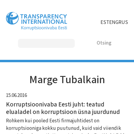
Liigu
edasi
põhisisu
EST
ENG
RUS
juurde
Otsing
MAIN
Marge Tubalkain
NAVIGATION
15.06.2016
Korruptsioonivaba Eesti juht: teatud
elualadel on korruptsioon üsna juurdunud
Rohkem kui pooled Eesti firmajuhtidest on
korruptsiooniga kokku puutunud, kuid vaid viiendik