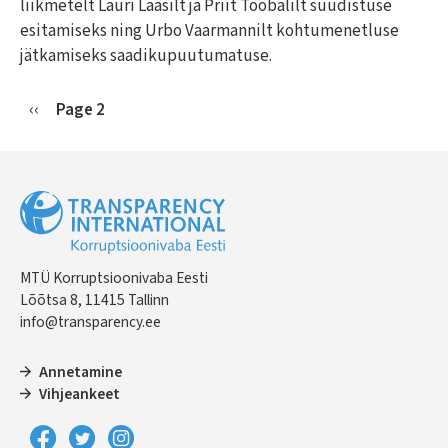
liikmetelt Lauri Laasilt ja Priit Toobalilt süüdistuse
esitamiseks ning Urbo Vaarmannilt kohtumenetluse
jätkamiseks saadikupuutumatuse.
Previous
‹‹
Page 2
Pagination
page
MTÜ Korruptsioonivaba Eesti
Lõõtsa 8, 11415 Tallinn
info@transparency.ee
Annetamine
Vihjeankeet