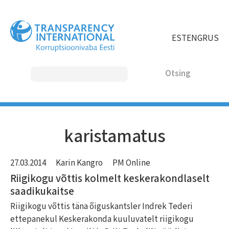
Liigu
edasi
põhisisu
EST
ENG
RUS
juurde
Otsing
MAIN
karistamatus
NAVIGATION
27.03.2014
Karin Kangro
PM Online
Riigikogu võttis kolmelt keskerakondlaselt
saadikukaitse
Riigikogu võttis täna õiguskantsler Indrek Tederi
ettepanekul Keskerakonda kuuluvatelt riigikogu