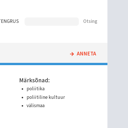
Otsing
T
ENG
RUS
ANNETA
Märksõnad:
poliitika
poliitiline kultuur
välismaa