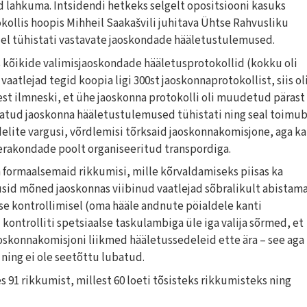
id lahkuma. Intsidendi hetkeks selgelt opositsiooni kasuks
ollis hoopis Mihheil Saakašvili juhitava Ühtse Rahvusliku
el tühistati vastavate jaoskondade hääletustulemused.
 kõikide valimisjaoskondade hääletusprotokollid (kokku oli
atlejad tegid koopia ligi 300st jaoskonnaprotokollist, siis ol
lest ilmneski, et ühe jaoskonna protokolli oli muudetud pärast
metatud jaoskonna hääletustulemused tühistati ning seal toimu
delite vargusi, võrdlemisi tõrksaid jaoskonnakomisjone, aga ka
erakondade poolt organiseeritud transpordiga.
 formaalsemaid rikkumisi, mille kõrvaldamiseks piisas ka
usid mõned jaoskonnas viibinud vaatlejad sõbralikult abistam
se kontrollimisel (oma hääle andnute pöialdele kanti
kontrolliti spetsiaalse taskulambiga üle iga valija sõrmed, et
oskonnakomisjoni liikmed hääletussedeleid ette ära – see aga
 ning ei ole seetõttu lubatud.
s 91 rikkumist, millest 60 loeti tõsisteks rikkumisteks ning