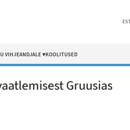
ES
U VIHJEANDJALE
KOOLITUSED
vaatlemisest Gruusias