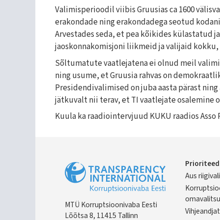
Valimisperioodil viibis Gruusias ca 1600 välis
erakondade ning erakondadega seotud kodaniku
Arvestades seda, et pea kõikides külastatud j
jaoskonnakomisjoni liikmeid ja valijaid kokku,
Sõltumatute vaatlejatena ei olnud meil valimis
ning usume, et Gruusia rahvas on demokraatlik
Presidendivalimised on juba aasta pärast ning
jätkuvalt nii terav, et TI vaatlejate osalemine 
Kuula ka raadiointervjuud KUKU raadios Asso 
Prioriteed
Aus riigiva
Foot
Korruptsio
omavalits
MTÜ Korruptsioonivaba Eesti
Vihjeandjat
Lõõtsa 8, 11415 Tallinn