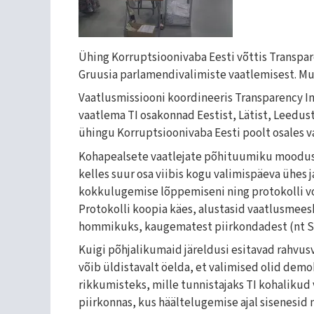
Ühing Korruptsioonivaba Eesti võttis Transpar
Gruusia parlamendivalimiste vaatlemisest. Mu
Vaatlusmissiooni koordineeris Transparency In
vaatlema TI osakonnad Eestist, Lätist, Leedust,
ühingu Korruptsioonivaba Eesti poolt osales vaa
Kohapealsete vaatlejate põhituumiku moodustas
kelles suur osa viibis kogu valimispäeva ühes 
kokkulugemise lõppemiseni ning protokolli vo
Protokolli koopia käes, alustasid vaatlusmees
hommikuks, kaugematest piirkondadest (nt Suk
Kuigi põhjalikumaid järeldusi esitavad rahvusva
võib üldistavalt öelda, et valimised olid dem
rikkumisteks, mille tunnistajaks TI kohalikud 
piirkonnas, kus häältelugemise ajal sisenesi