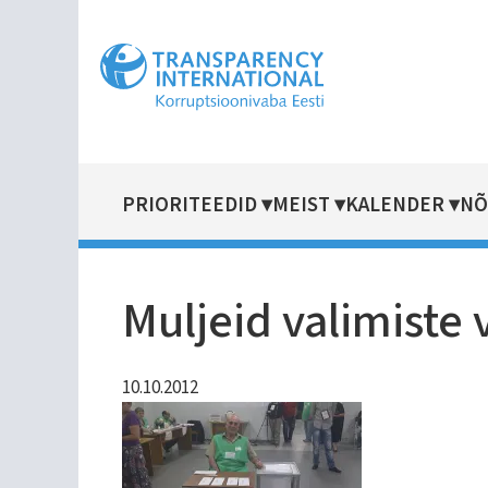
Liigu
edasi
põhisisu
juurde
PRIORITEEDID
MEIST
KALENDER
NÕ
MAIN
NAVIGATION
Muljeid valimiste 
10.10.2012