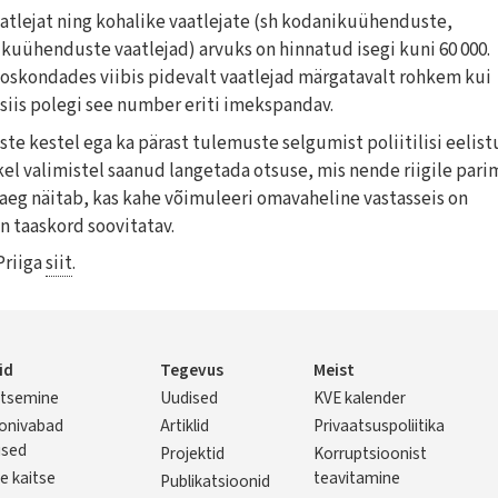
vaatlejat ning kohalike vaatlejate (sh kodanikuühenduste,
ühenduste vaatlejad) arvuks on hinnatud isegi kuni 60 000.
aoskondades viibis pidevalt vaatlejad märgatavalt rohkem kui
 siis polegi see number eriti imekspandav.
te kestel ega ka pärast tulemuste selgumist poliitilisi eelist
el valimistel saanud langetada otsuse, mis nende riigile pari
 aeg näitab, kas kahe võimuleeri omavaheline vastasseis on
on taaskord soovitatav.
Priiga
siit
.
id
Tegevus
Meist
litsemine
Uudised
KVE kalender
er
onivabad
Artiklid
Privaatsuspoliitika
used
Projektid
Korruptsioonist
e kaitse
teavitamine
Publikatsioonid