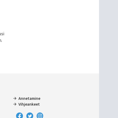
usi
m.
Annetamine
Vihjeankeet