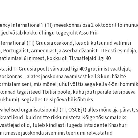
ency International’i (TI) meeskonnas osa 1. oktoobril toimunu
ljed võtab kokku ühingu tegevjuht Asso Prii.
ternational (TI) Gruusia osakond, kes oli kutsunud valimisi
 Portugalist, Armeeniast ja Aserbaidžaanist. TI Eesti esindaja,
tlemisel 6 inimest, kokku oli TI vaatlejaid ligi 40.
id TI Gruusia poolt värvatud ligi 400 grusiinist vaatlejat,
jaoskonnas – alates jaoskonna avamisest kell 8 kuni häälte
rmistamiseni, mis mõnel juhul võttis aega kella 4-5ni hommik
konnad tagasiteed Tbilisi poole, kuhu jõuti pärale teisipäeva
humi) isegi alles teisipäeva hilisõhtuks.
helised organisatsioonid (TI, OSCE jt) alles mõne aja pärast, s
okraatlikud, kuid mitte rikkumisteta. Kõige tõsisemateks
vaatlejad olid, tuleb kindlasti lugeda intsidente Khashuri
d mitmesse jaoskonda siseministeeriumi relvastatud