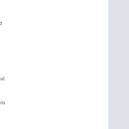
d
ul.
iis