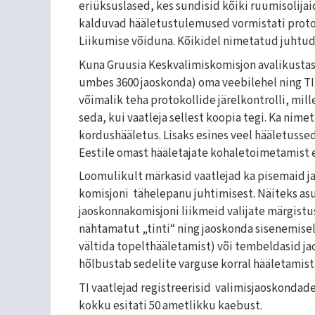
eriüksuslased, kes sundisid kõiki ruumisolija
kalduvad hääletustulemused vormistati protok
Liikumise võiduna. Kõikidel nimetatud juhtud
Kuna Gruusia Keskvalimiskomisjon avalikustas
umbes 3600 jaoskonda) oma veebilehel ning TI va
võimalik teha protokollide järelkontrolli, mil
seda, kui vaatleja sellest koopia tegi. Ka ni
kordushääletus. Lisaks esines veel hääletusse
Eestile omast hääletajate kohaletoimetamist 
Loomulikult märkasid vaatlejad ka pisemaid ja
komisjoni tähelepanu juhtimisest. Näiteks as
jaoskonnakomisjoni liikmeid valijate märgistu
nähtamatut „tinti“ ning jaoskonda sisenemisel 
vältida topelthääletamist) või tembeldasid ja
hõlbustab sedelite varguse korral hääletamist
TI vaatlejad registreerisid valimisjaoskondade
kokku esitati 50 ametlikku kaebust.