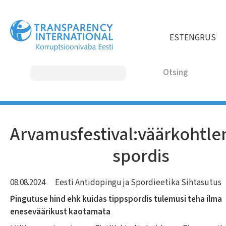
Liigu
edasi
põhisisu
EST
ENG
RUS
juurde
Otsing
MAIN
Arvamusfestival:väärkohtle
NAVIGATION
spordis
08.08.2024
Eesti Antidopingu ja Spordieetika Sihtasutus
Pingutuse hind ehk kuidas tippspordis tulemusi teha ilma
eneseväärikust kaotamata