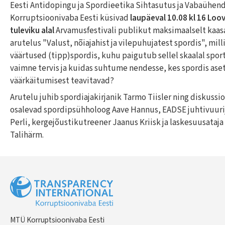
Eesti Antidopingu ja Spordieetika Sihtasutus ja Vabaühen
Korruptsioonivaba Eesti küsivad
laupäeval 10.08 kl 16 Loova
tuleviku alal
Arvamusfestivali publikut maksimaalselt kaas
arutelus "Valust, nõiajahist ja vilepuhujatest spordis", mill
väärtused (tipp)spordis, kuhu paigutub sellel skaalal spor
vaimne tervis ja kuidas suhtume nendesse, kes spordis ase
väärkäitumisest teavitavad?
Arutelu juhib spordiajakirjanik Tarmo Tiisler ning diskussi
osalevad spordipsühholoog Aave Hannus, EADSE juhtivuur
Perli, kergejõustikutreener Jaanus Kriisk ja laskesuusataj
Talihärm.
MTÜ Korruptsioonivaba Eesti