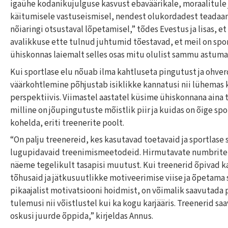
igaühe kodanikujulguse kasvust ebaväärikale, moraalitule 
käitumisele vastuseismisel, nendest olukordadest teadaa
nõiaringi otsustaval lõpetamisel,” tõdes Evestus ja lisas, 
avalikkuse ette tulnud juhtumid tõestavad, et meil on spor
ühiskonnas laiemalt selles osas mitu olulist sammu astuma
Kui sportlase elu nõuab ilma kahtluseta pingutust ja ohverd
väärkohtlemine põhjustab isiklikke kannatusi nii lühemas
perspektiivis. Viimastel aastatel küsime ühiskonnana aina 
milline on jõupingutuste mõistlik piir ja kuidas on õige spo
kohelda, eriti treenerite poolt.
“On palju treenereid, kes kasutavad toetavaid ja sportlase
lugupidavaid treenimismeetodeid. Hirmutavate numbrite 
näeme tegelikult tasapisi muutust. Kui treenerid õpivad 
tõhusaid ja jätkusuutlikke motiveerimise viise ja õpetama 
pikaajalist motivatsiooni hoidmist, on võimalik saavutada
tulemusi nii võistlustel kui ka kogu karjääris. Treenerid sa
oskusi juurde õppida,” kirjeldas Annus.