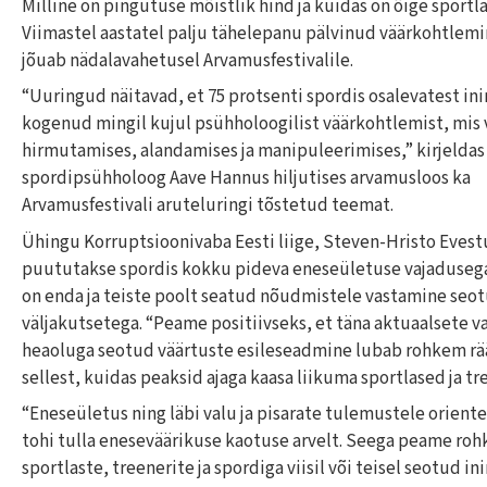
Milline on pingutuse mõistlik hind ja kuidas on õige sportl
Viimastel aastatel palju tähelepanu pälvinud väärkohtlemi
jõuab nädalavahetusel Arvamusfestivalile.
“Uuringud näitavad, et 75 protsenti spordis osalevatest in
kogenud mingil kujul psühholoogilist väärkohtlemist, mis
hirmutamises, alandamises ja manipuleerimises,” kirjeldas
spordipsühholoog Aave Hannus hiljutises arvamusloos ka
Arvamusfestivali aruteluringi tõstetud teemat.
Ühingu Korruptsioonivaba Eesti liige, Steven-Hristo Evest
puututakse spordis kokku pideva eneseületuse vajadusega
on enda ja teiste poolt seatud nõudmistele vastamine seot
väljakutsetega. “Peame positiivseks, et täna aktuaalsete v
heaoluga seotud väärtuste esileseadmine lubab rohkem rä
sellest, kuidas peaksid ajaga kaasa liikuma sportlased ja tr
“Eneseületus ning läbi valu ja pisarate tulemustele oriente
tohi tulla eneseväärikuse kaotuse arvelt. Seega peame ro
sportlaste, treenerite ja spordiga viisil või teisel seotud i