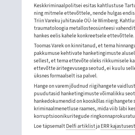
Keskkriminaalpolitsei esitas kahtlustuse Tartu
ning mitmele ettevõttele, nende hulgas endis
Triin Vareku juhitavale OÜ-le Wimberg. Kahtl
traumatoloogia metallosteosünteesi vahendite 
hankes eelis kahele konkreetsele ettevõttele.
Toomas Varek on kinnitanud, et tema hinnang
pakkumuse kehtivate hanketingimuste alusel. T
sellest, et tema ettevõte oleks rikkumisele ka
ettevõtte äritegevusega seotud, ei kuulu sell
üksnes formaalselt isa palvel.
Hange on varem jõudnud riigihangete vaidlust
puudutasid hanketingimuste võimalikku seotu
hankedokumendid on kooskõlas riigihangete s
kriminaalmenetluse raames, mida viib läbi kes
korruptsioonikuritegude ringkonnaprokuratu
Loe täpsemalt
Delfi artiklist
ja
ERR kajastuses