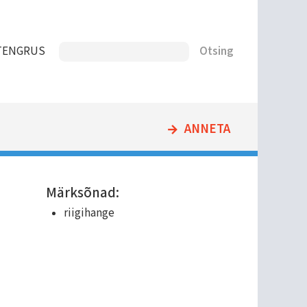
Otsing
T
ENG
RUS
ANNETA
Märksõnad:
riigihange