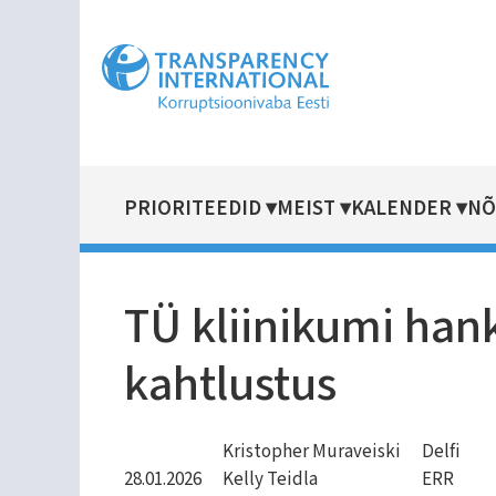
Liigu
edasi
põhisisu
juurde
PRIORITEEDID
MEIST
KALENDER
NÕ
MAIN
NAVIGATION
TÜ kliinikumi hank
kahtlustus
Kristopher Muraveiski
Delfi
28.01.2026
Kelly Teidla
ERR