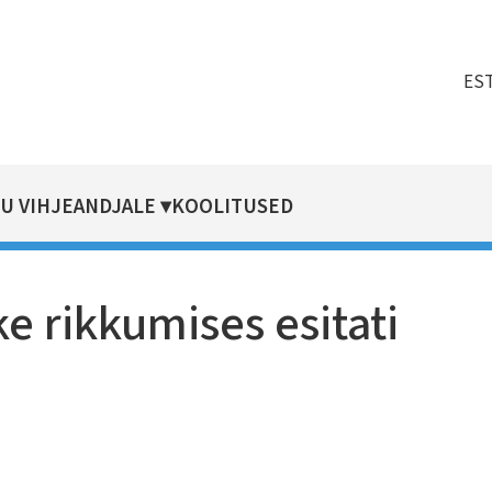
ES
U VIHJEANDJALE
KOOLITUSED
e rikkumises esitati