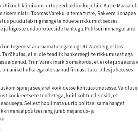
 Ülikooli kliinikumi ortopeediakliiniku juhile Katre Maasalul
e siseministri Toomas Vareku ja tema tütre, Rakvere linnapea
ustus puudutab riigihangete nõuete rikkumist seoses
ja liigeste endoproteeside hankega. Politsei hinnangul anti
ul on tegemist arusaamatusega ning OÜ Wimberg esitas
a rõhutas, et ei ole teadlik hankereeglite rikkumisest ega
asa aidanud. Triin Varek märkis omakorda, et ei ole juba aastai
e omanike hulka ega ole saanud firmast tulu, olles juhatuses
uskomisjoni ja seejärel kõikidesse kohtuastmetesse. Vaidlus
st konkreetsete toodetega, kuid kohtud leidsid, et
eadusega. Sellest hoolimata uurib politsei sama hanget
kkriminaalpolitsei ning juhib majandus- ja
ur.
t
.