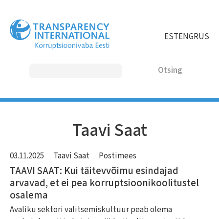
Liigu
edasi
põhisisu
EST
ENG
RUS
juurde
Otsing
MAIN
Taavi Saat
NAVIGATION
03.11.2025
Taavi Saat
Postimees
TAAVI SAAT: Kui täitevvõimu esindajad
arvavad, et ei pea korruptsioonikoolitustel
osalema
Avaliku sektori valitsemiskultuur peab olema