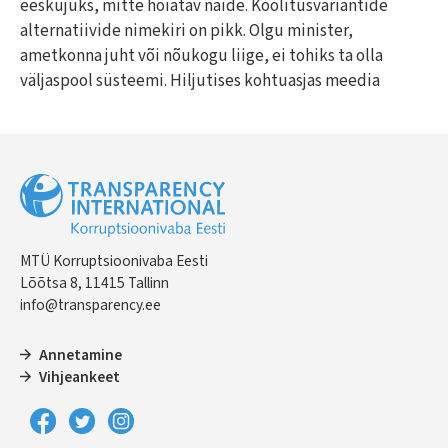
eeskujuks, mitte hoiatav näide. Koolitusvariantide
alternatiivide nimekiri on pikk. Olgu minister,
ametkonna juht või nõukogu liige, ei tohiks ta olla
väljaspool süsteemi. Hiljutises kohtuasjas meedia
MTÜ Korruptsioonivaba Eesti
Lõõtsa 8, 11415 Tallinn
info@transparency.ee
Annetamine
Vihjeankeet