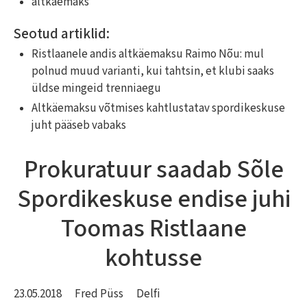
altkäemaks
Seotud artiklid:
Ristlaanele andis altkäemaksu Raimo Nõu: mul
polnud muud varianti, kui tahtsin, et klubi saaks
üldse mingeid trenniaegu
Altkäemaksu võtmises kahtlustatav spordikeskuse
juht pääseb vabaks
Prokuratuur saadab Sõle
Spordikeskuse endise juhi
Toomas Ristlaane
kohtusse
23.05.2018
Fred Püss
Delfi