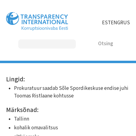
Liigu
edasi
põhisisu
EST
ENG
RUS
juurde
Otsing
MAIN
Lingid:
NAVIGATION
Prokuratuur saadab Sõle Spordikeskuse endise juhi
Toomas Ristlaane kohtusse
Märksõnad:
Tallinn
kohalik omavalitsus