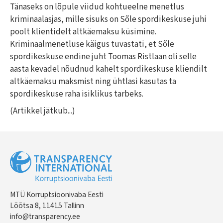
Tänaseks on lõpule viidud kohtueelne menetlus
kriminaalasjas, mille sisuks on Sõle spordikeskuse juhi
poolt klientidelt altkäemaksu küsimine.
Kriminaalmenetluse käigus tuvastati, et Sõle
spordikeskuse endine juht Toomas Ristlaan oli selle
aasta kevadel nõudnud kahelt spordikeskuse kliendilt
altkäemaksu maksmist ning ühtlasi kasutas ta
spordikeskuse raha isiklikus tarbeks.
(Artikkel jätkub...)
MTÜ Korruptsioonivaba Eesti
Lõõtsa 8, 11415 Tallinn
info@transparency.ee