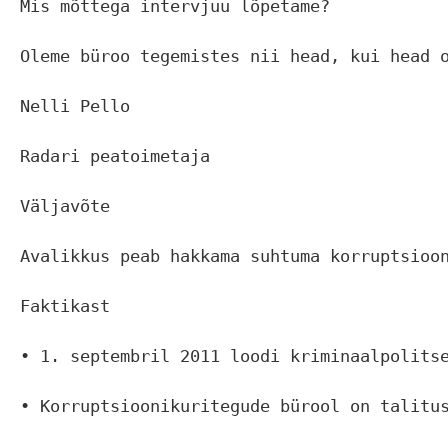
Mis mõttega intervjuu lõpetame?

Oleme büroo tegemistes nii head, kui head 
Nelli Pello

Radari peatoimetaja

Väljavõte

Avalikkus peab hakkama suhtuma korruptsioon
Faktikast

• 1. septembril 2011 loodi kriminaalpolits
• Korruptsioonikuritegude bürool on talitus