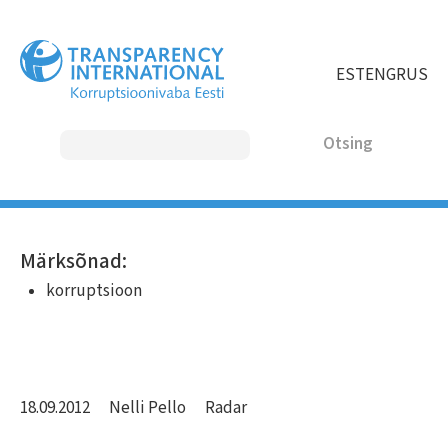
Liigu
edasi
põhisisu
EST
ENG
RUS
juurde
Otsing
MAIN
Märksõnad:
NAVIGATION
korruptsioon
18.09.2012
Nelli Pello
Radar