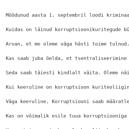
Möödunud aasta 1. septembril loodi krimina
Kuidas on läinud korruptsioonikuritegude bü
Arvan, et me oleme väga hästi toime tulnud
Kas saab juba öelda, et tsentraliseerimine 
Seda saab täiesti kindlalt väita. Oleme nä
Kui keeruline on korruptsioon kuriteoliigin
Väga keeruline. Korruptsiooni saab määratl
Kas on võimalik esile tuua korruptsiooniga 