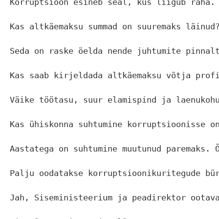
Korruptsioon esineb seal, kus liigub raha.
Kas altkäemaksu summad on suuremaks läinud?
Seda on raske öelda nende juhtumite pinnalt
Kas saab kirjeldada altkäemaksu võtja profi
Väike töötasu, suur elamispind ja laenukoh
Kas ühiskonna suhtumine korruptsioonisse on
Aastatega on suhtumine muutunud paremaks. 
Palju oodatakse korruptsioonikuritegude bür
Jah, Siseministeerium ja peadirektor ootav