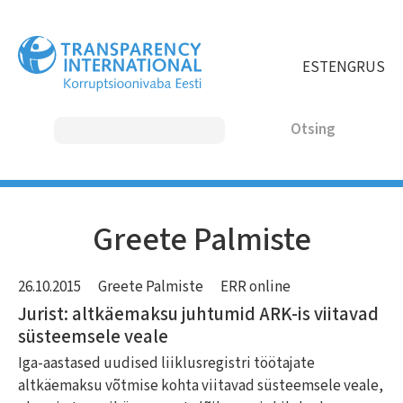
Liigu
edasi
põhisisu
EST
ENG
RUS
juurde
Otsing
MAIN
Greete Palmiste
NAVIGATION
26.10.2015
Greete Palmiste
ERR online
Jurist: altkäemaksu juhtumid ARK-is viitavad
süsteemsele veale
Iga-aastased uudised liiklusregistri töötajate
altkäemaksu võtmise kohta viitavad süsteemsele veale,