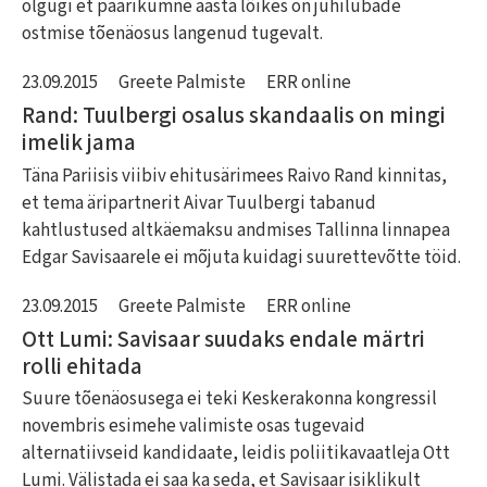
olgugi et paarikümne aasta lõikes on juhilubade
ostmise tõenäosus langenud tugevalt.
23.09.2015
Greete Palmiste
ERR online
Rand: Tuulbergi osalus skandaalis on mingi
imelik jama
Täna Pariisis viibiv ehitusärimees Raivo Rand kinnitas,
et tema äripartnerit Aivar Tuulbergi tabanud
kahtlustused altkäemaksu andmises Tallinna linnapea
Edgar Savisaarele ei mõjuta kuidagi suurettevõtte töid.
23.09.2015
Greete Palmiste
ERR online
Ott Lumi: Savisaar suudaks endale märtri
rolli ehitada
Suure tõenäosusega ei teki Keskerakonna kongressil
novembris esimehe valimiste osas tugevaid
alternatiivseid kandidaate, leidis poliitikavaatleja Ott
Lumi. Välistada ei saa ka seda, et Savisaar isiklikult