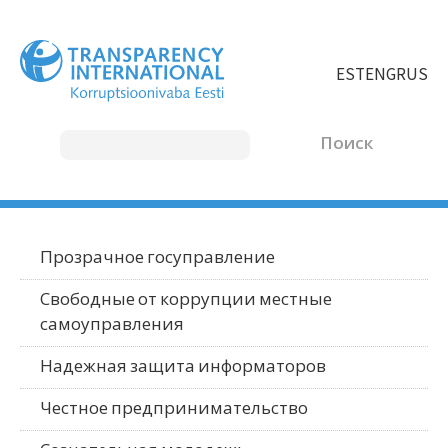
Перейти
к
основному
EST
ENG
RUS
содержанию
Поиск
MAIN
Прозрачное госуправление
Main
MENU
menu
Свободные от коррупции местные
russian
самоуправления
RUSSIAN
Надежная защита информаторов
Честное предпринимательство