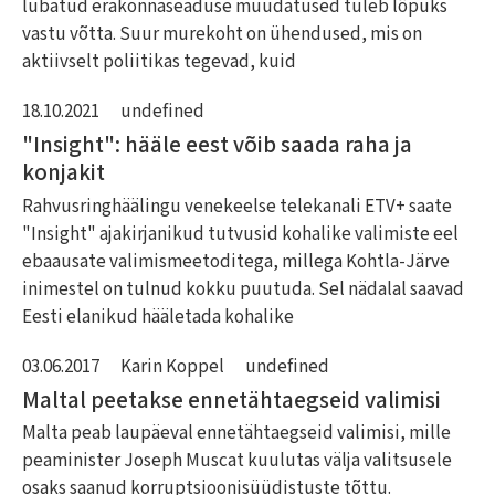
lubatud erakonnaseaduse muudatused tuleb lõpuks
vastu võtta. Suur murekoht on ühendused, mis on
aktiivselt poliitikas tegevad, kuid
18.10.2021
undefined
"Insight": hääle eest võib saada raha ja
konjakit
Rahvusringhäälingu venekeelse telekanali ETV+ saate
"Insight" ajakirjanikud tutvusid kohalike valimiste eel
ebaausate valimismeetoditega, millega Kohtla-Järve
inimestel on tulnud kokku puutuda. Sel nädalal saavad
Eesti elanikud hääletada kohalike
03.06.2017
Karin Koppel
undefined
Maltal peetakse ennetähtaegseid valimisi
Malta peab laupäeval ennetähtaegseid valimisi, mille
peaminister Joseph Muscat kuulutas välja valitsusele
osaks saanud korruptsioonisüüdistuste tõttu.