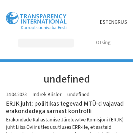
Liigu
edasi
põhisisu
EST
ENG
RUS
juurde
Otsing
MAIN
undefined
NAVIGATION
14.04.2023
Indrek Kiisler
undefined
ERJK juht: poliitikas tegevad MTÜ-d vajavad
erakondadega sarnast kontrolli
Erakondade Rahastamise Järelevalve Komisjoni (ERJK)
juht Liisa Oviir ütles usutluses ERR-ile, et aastaid