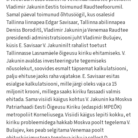
Vladimir Jakunin Eestis toimunud Raudteefoorumil.
Samal päeval toimunud õhtusöögil, kus osalesid
Tallinna linnapea Edgar Savisaar, Tallinna abilinnapea
Deniss Boroditš, Vladimir Jakunin ja Venemaa Raudtee
presidendi administratsiooni juht Vladimir Bušujev,
küsis E. Savisaar V. Jakuninilt rahalist toetust
Tallinnasse Lasnamäele õigeusu kiriku ehitamiseks. V.
Jakunin avaldas investeeringute tegemiseks
nõusolekut, soovides esmalt täpsemat kalkulatsiooni,
palju ehituse jaoks raha vajatakse. E. Savisaar esitas
esialgse kalkulatsiooni, mille järgi oleks vaja ca 15
miljonit krooni, millega saaks kiriku fassaadi valmis
ehitada. Sama visiidi käigus kohtus V. Jakunin ka Moskva
Patriarhaadi Eesti Õigeusu Kiriku (edaspidi MPEÕK)
metropoliit Korneliusega. Visiidi käigus lepiti kokku, et
kiriku probleemidega hakkab Moskva poolt tegelema V.
Bušujev, kes peab selgitama Venemaa poolt
ehitusküsimustega tegeleva isiku ja sellest D.