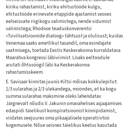
kiriku rahastamist, kiriku ehitustööde kulgu,
ehitustööde erinevate etappide ajastamist seoses
eelseisvate riigikogu valimistega, nende sidumist
valimistega; Rhodose teaduskonverentsi
«Tsivilisatsioonide dialoog» tähtsust ja olulisust; kuidas
Venemaa saaks ametlikul tasandil, oma esindajate
saatmisega, toetada Eestis Keskerakonna korraldatava
Maarahva kongressi läbiviimist. Lisaks eeltoodule
arutati õhtusöögil läbi ka Keskerakonna
rahastamisskeem.
E. Savisaar kinnitas juunis Kiltsi mõisas kokkulepitut:
1/3 sularahas ja 2/3 ülekandega, mööndes, et ka kogu
summa sularahas maksmine oleks lahendatav.
Järgnevalt nõudis V. Jakunin omavahelises asjaajamises
edaspidi täielikust konspiratsioonist kinnipidamist,
viidates seejuures oma pikaajalisele operatiivtöö
kogemusele. Nõue seisnes täielikus keelus kasutada