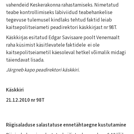
vahendeid Keskerakonna rahastamiseks. Nimetatud
teabe kontrollimiseks läbiviidud teabehankelise
tegevuse tulemusel kindlaks tehtud faktid leiab
kaitsepolitseiameti peadirektori käskkirjast nr 98T.
Käskkirjas esitatud Edgar Savisaare poolt Venemaalt
raha küsimist käsitlevatele faktidele ei ole
kaitsepolitseiametil käesoleval hetkel võimalik midagi
täiendavat lisada.
Järgneb kapo peadirektori käskkiri.
Käskkiri
21.12.2010 nr 98T
Riigisaladuse salastatuse ennetähtaegne kustutamine