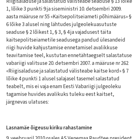
Riigisaladuse ja salastatud välisteabe seaduse § 13 lõike
1, lõike 3 punkti 9 ja siseministri 10. detsembri 2009.
aasta määruse nr 55 «Kaitsepolitseiameti põhimäärus» §
6 lõike 3 alusel ning lähtudes julgeolekuasutuste
seaduse § 2 lõikest 1, § 3, § 4 ja vajadusest täita
kaitsepolitseiametile seadusega pandud ülesandeid
riigi huvide kahjustamise ennetamisel avalikkuse
teavitamise teel, kustutan ennetähtaegselt salastatuse
vabariigi valitsuse 20. detsembri 2007. a määruse nr 262
«Riigisaladuse ja salastatud välisteabe kaitse kord» § 7
lõike 4 punkti 1 alusel salajasel tasemel salastatud
teabelt, mis ei vaja enam Eesti Vabariigi julgeoleku
tagamise huvides avalikuks tuleku eest kaitset,
järgnevas ulatuses:
Lasnamäe õigeusu kiriku rahastamine
9. veebruaril 2010 osales AS Venemaa Raudtee president