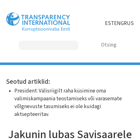
Liigu
edasi
põhisisu
EST
ENG
RUS
juurde
Otsing
MAIN
Seotud artiklid:
NAVIGATION
President: Välisriigilt raha küsimine oma
valimiskampaania teostamiseks või varasemate
võlgnevuste tasumiseks ei ole kuidagi
aktsepteeritav.
Jakunin lubas Savisaarele