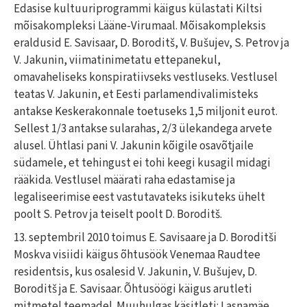
Edasise kultuuriprogrammi käigus külastati Kiltsi
mõisakompleksi Lääne-Virumaal. Mõisakompleksis
eraldusid E. Savisaar, D. Boroditš, V. Bušujev, S. Petrov ja
V. Jakunin, viimatinimetatu ettepanekul,
omavaheliseks konspiratiivseks vestluseks. Vestlusel
teatas V. Jakunin, et Eesti parlamendivalimisteks
antakse Keskerakonnale toetuseks 1,5 miljonit eurot.
Sellest 1/3 antakse sularahas, 2/3 ülekandega arvete
alusel. Ühtlasi pani V. Jakunin kõigile osavõtjaile
südamele, et tehingust ei tohi keegi kusagil midagi
rääkida. Vestlusel määrati raha edastamise ja
legaliseerimise eest vastutavateks isikuteks ühelt
poolt S. Petrov ja teiselt poolt D. Boroditš.
13. septembril 2010 toimus E. Savisaare ja D. Boroditši
Moskva visiidi käigus õhtusöök Venemaa Raudtee
residentsis, kus osalesid V. Jakunin, V. Bušujev, D.
Boroditš ja E. Savisaar. Õhtusöögi käigus arutleti
mitmetel teemadel. Muuhulgas käsitleti: Lasnamäe