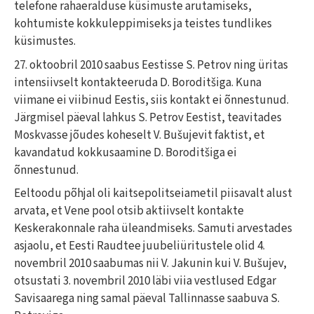
telefone rahaeralduse küsimuste arutamiseks,
kohtumiste kokkuleppimiseks ja teistes tundlikes
küsimustes.
27. oktoobril 2010 saabus Eestisse S. Petrov ning üritas
intensiivselt kontakteeruda D. Boroditšiga. Kuna
viimane ei viibinud Eestis, siis kontakt ei õnnestunud.
Järgmisel päeval lahkus S. Petrov Eestist, teavitades
Moskvasse jõudes koheselt V. Bušujevit faktist, et
kavandatud kokkusaamine D. Boroditšiga ei
õnnestunud.
Eeltoodu põhjal oli kaitsepolitseiametil piisavalt alust
arvata, et Vene pool otsib aktiivselt kontakte
Keskerakonnale raha üleandmiseks. Samuti arvestades
asjaolu, et Eesti Raudtee juubeliüritustele olid 4.
novembril 2010 saabumas nii V. Jakunin kui V. Bušujev,
otsustati 3. novembril 2010 läbi viia vestlused Edgar
Savisaarega ning samal päeval Tallinnasse saabuva S.