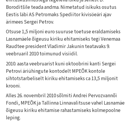
Boroditšile teada andma. Nimetatud isikuks osutus
Eestis läbi AS Petromaks Spediitor kivisöeäri ajav
ärimees Sergei Petrov.
Otsuse 1,5 miljoni euro suuruse toetuse eraldamiseks
Lasnamäele õigeusu kiriku ehitamiseks tegi Venemaa
Raudtee president Vladimir Jakunin teatavaks 9.
veebruaril 2010 toimunud visiidil.
2010. aasta veebruarist kuni oktoobrini kanti Sergei
Petrovi äriühingute kontodelt MPEÕK kontole
sihtotstarbeliselt kiriku ehitamiseks ca 13,5 miljonit
krooni.
Alles 26. novembril 2010 sõlmiti Andrei Pervozvannõi
Fondi, MPEÕK ja Tallinna Linnavalitsuse vahel Lasnamäe
õigeusu kiriku ehitamise rahastamiseks kolmepoolne
leping.