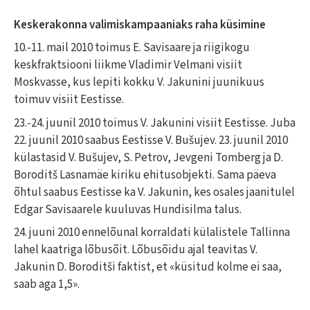
Keskerakonna valimiskampaaniaks raha küsimine
10.-11. mail 2010 toimus E. Savisaare ja riigikogu
keskfraktsiooni liikme Vladimir Velmani visiit
Moskvasse, kus lepiti kokku V. Jakunini juunikuus
toimuv visiit Eestisse.
23.-24. juunil 2010 toimus V. Jakunini visiit Eestisse. Juba
22. juunil 2010 saabus Eestisse V. Bušujev. 23. juunil 2010
külastasid V. Bušujev, S. Petrov, Jevgeni Tomberg ja D.
Boroditš Lasnamäe kiriku ehitusobjekti. Sama päeva
õhtul saabus Eestisse ka V. Jakunin, kes osales jaanitulel
Edgar Savisaarele kuuluvas Hundisilma talus.
24. juuni 2010 ennelõunal korraldati külalistele Tallinna
lahel kaatriga lõbusõit. Lõbusõidu ajal teavitas V.
Jakunin D. Boroditši faktist, et «küsitud kolme ei saa,
saab aga 1,5».