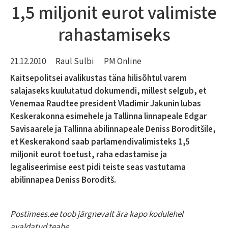
1,5 miljonit eurot valimiste
rahastamiseks
21.12.2010
Raul Sulbi
PM Online
Kaitsepolitsei avalikustas täna hilisõhtul varem
salajaseks kuulutatud dokumendi, millest selgub, et
Venemaa Raudtee president Vladimir Jakunin lubas
Keskerakonna esimehele ja Tallinna linnapeale Edgar
Savisaarele ja Tallinna abilinnapeale Deniss Boroditšile,
et Keskerakond saab parlamendivalimisteks 1,5
miljonit eurot toetust, raha edastamise ja
legaliseerimise eest pidi teiste seas vastutama
abilinnapea Deniss Boroditš.
Postimees.ee toob järgnevalt ära kapo kodulehel
avaldatud teabe.