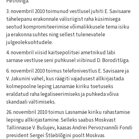
Petroviga.
3. novembril 2010 toimunud vestlusel juhiti E. Savisaare
tähelepanu erakonnale välisriigist raha küsimisega
seotud kompromiteerimise võimalikkusele tema isiku
ja erakonna suhtes ning sellest tulenevatele
julgeolekuohtudele.
4. novembril viisid kaitsepolitsei ametnikud läbi
sarnase vestluse seni puhkusel viibinud D. Boroditšiga.
6. novembril 2010 toimus telefonivestlus E. Savisaare ja
V. Jakunini vahel, kus räägiti vajadusest allkirjastada
kolmepoolne leping Lasnamäe kiriku toetuseks
eraldatud raha legaliseerimiseks ja puhkeda võiva
skandaali vältimiseks.
26. novembril 2010 toimus Lasnamäe kiriku rahastamise
lepingu allkirjastamine. Selleks saabus Moskvast
Tallinnasse V. Bušujev, kaasas Andrei Pervozvannõi Fondi
president Sergei Štšeblõgini poolt Moskvas