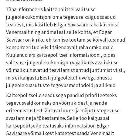
Täna informeeris kaitsepolitsei valitsuse
julgeolekukomisjoni oma tegevuse käigus saadud
teabest, mis käsitleb Edgar Savisaare raha küsimist
Venemaalt ning andmetest selle kohta, et Edgar
Savisaar on kiriku ehitamise toetamise kõrval küsinud
konspireeritud viisil täiendavalt raha erakonnale.
Kuulanud ära kaitsepolitsei informatsiooni, pidas
valitsuse julgeolekukomisjon vajalikuks avalikkuse
võimalikult avatud teavitamist antud juhtumist viisil,
mis ei kahjusta Eesti julgeolekuhuve ega ohusta
julgeolekuasutuste tegevusmeetodeid ja allikaid.
Kaitsepolitseile seadusega pandud prioriteetseks
tegevusvaldkonnaks on võõrriikidest ja nende
eriteenistustest lähtuva luure- ja mõjutustegevuse
avastamine ja tõkestamine. Selle töö käigus sai
kaitsepolitseile teatavaks informatsioon Edgar
Savisaare võimalikest katsetest saada Venemaalt