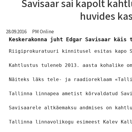
Savisaar sai kapolt kaht
huvides ka
28.09.2016
PM Online
Keskerakonna juht Edgar Savisaar käis 
Riigiprokuratuuri kinnitusel esitas kapo S
Kahtlustus tuleneb 2013. aasta kohalike om
Näiteks läks tele- ja raadioreklaam «Tall
Tallinna linnapea ametist kõrvaldatud Sav
Savisaarele altkäemaksu andmises on kahtl
Tallinna linnavolikogu esimeest Kalev Kal