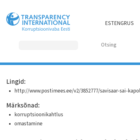
Liigu
edasi
põhisisu
EST
ENG
RUS
juurde
Otsing
MAIN
Lingid:
NAVIGATION
http://www.postimees.ee/v2/3852777/savisaar-sai-kapo
Märksõnad:
korruptsioonikahtlus
omastamine