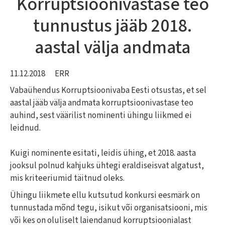
Korruptsioonivastase teo
tunnustus jääb 2018.
aastal välja andmata
11.12.2018
ERR
Vabaühendus Korruptsioonivaba Eesti otsustas, et sel
aastal jääb välja andmata korruptsioonivastase teo
auhind, sest väärilist nominenti ühingu liikmed ei
leidnud.
Kuigi nominente esitati, leidis ühing, et 2018. aasta
jooksul polnud kahjuks ühtegi eraldiseisvat algatust,
mis kriteeriumid täitnud oleks.
Ühingu liikmete ellu kutsutud konkursi eesmärk on
tunnustada mõnd tegu, isikut või organisatsiooni, mis
või kes on oluliselt laiendanud korruptsioonialast