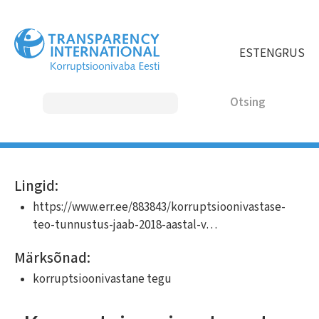
Liigu
edasi
põhisisu
EST
ENG
RUS
juurde
Otsing
MAIN
Lingid:
NAVIGATION
https://www.err.ee/883843/korruptsioonivastase-
teo-tunnustus-jaab-2018-aastal-v…
Märksõnad:
korruptsioonivastane tegu