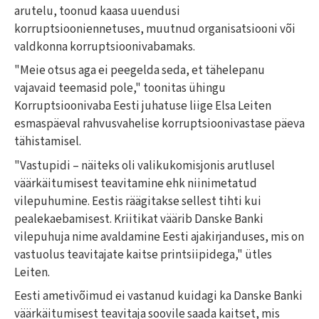
arutelu, toonud kaasa uuendusi
korruptsiooniennetuses, muutnud organisatsiooni või
valdkonna korruptsioonivabamaks.
"Meie otsus aga ei peegelda seda, et tähelepanu
vajavaid teemasid pole," toonitas ühingu
Korruptsioonivaba Eesti juhatuse liige Elsa Leiten
esmaspäeval rahvusvahelise korruptsioonivastase päeva
tähistamisel.
"Vastupidi – näiteks oli valikukomisjonis arutlusel
väärkäitumisest teavitamine ehk niinimetatud
vilepuhumine. Eestis räägitakse sellest tihti kui
pealekaebamisest. Kriitikat väärib Danske Banki
vilepuhuja nime avaldamine Eesti ajakirjanduses, mis on
vastuolus teavitajate kaitse printsiipidega," ütles
Leiten.
Eesti ametivõimud ei vastanud kuidagi ka Danske Banki
väärkäitumisest teavitaja soovile saada kaitset, mis