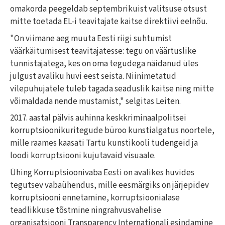
omakorda peegeldab septembrikuist valitsuse otsust
mitte toetada EL-i teavitajate kaitse direktiivi eelnõu.
"On viimane aeg muuta Eesti riigi suhtumist
väärkäitumisest teavitajatesse: tegu on väärtuslike
tunnistajatega, kes on oma tegudega näidanud üles
julgust avaliku huvi eest seista. Niinimetatud
vilepuhujatele tuleb tagada seaduslik kaitse ning mitte
võimaldada nende mustamist," selgitas Leiten.
2017. aastal pälvis auhinna keskkriminaalpolitsei
korruptsioonikuritegude büroo kunstialgatus noortele,
mille raames kaasati Tartu kunstikooli tudengeid ja
loodi korruptsiooni kujutavaid visuaale.
Ühing Korruptsioonivaba Eesti on avalikes huvides
tegutsev vabaühendus, mille eesmärgiks on järjepidev
korruptsiooni ennetamine, korruptsioonialase
teadlikkuse tõstmine ningrahvusvahelise
organisatsiooni Transparency Internationali esindamine