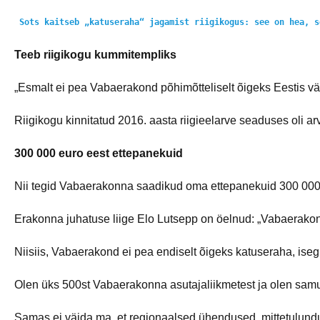
Sots kaitseb „katuseraha“ jagamist riigikogus: see on hea, s
Teeb riigikogu kummitempliks
„Esmalt ei pea Vabaerakond põhimõtteliselt õigeks Eestis v
Riigikogu kinnitatud 2016. aasta riigieelarve seaduses oli ar
300 000 euro eest ettepanekuid
Nii tegid Vabaerakonna saadikud oma ettepanekuid 300 000 eu
Erakonna juhatuse liige Elo Lutsepp on öelnud: „Vabaerakond
Niisiis, Vabaerakond ei pea endiselt õigeks katuseraha, iseg
Olen üks 500st Vabaerakonna asutajaliikmetest ja olen samut
Samas ei väida ma, et regionaalsed ühendused, mittetulundu