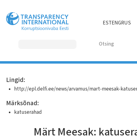
Liigu
edasi
põhisisu
EST
ENG
RUS
juurde
Otsing
MAIN
Lingid:
NAVIGATION
http://epl.delfi.ee/news/arvamus/mart-meesak-katu
Märksõnad:
katuserahad
Märt Meesak: katuse