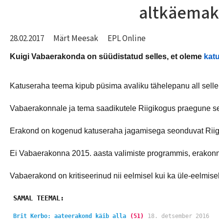
altkäemak
28.02.2017
Märt Meesak
EPL Online
Kuigi Vabaerakonda on süüdistatud selles, et oleme 
kat
Katuseraha teema kipub püsima avaliku tähelepanu all selle 
Vabaerakonnale ja tema saadikutele Riigikogus praegune sei
Erakond on kogenud katuseraha jagamisega seonduvat Riigikog
Ei Vabaerakonna 2015. aasta valimiste programmis, erakonna 
Vabaerakond on kritiseerinud nii eelmisel kui ka üle-eelmis
SAMAL TEEMAL:

Brit Kerbo: aateerakond käib alla
(51)
18. detsember 2016