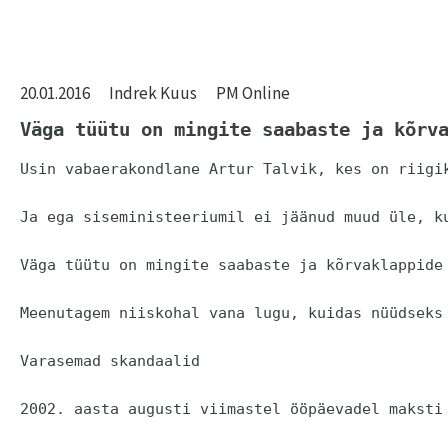
20.01.2016
Indrek Kuus
PM Online
Väga tüütu on mingite saabaste ja kõrv
Usin vabaerakondlane Artur Talvik, kes on riigi
Ja ega siseministeeriumil ei jäänud muud üle, k
Väga tüütu on mingite saabaste ja kõrvaklappide
Meenutagem niiskohal vana lugu, kuidas nüüdseks
Varasemad skandaalid

2002. aasta augusti viimastel ööpäevadel maksti