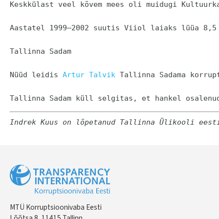
Keskkülast veel kõvem mees oli muidugi Kultuurk
Aastatel 1999–2002 suutis Viiol laiaks lüüa 8,5
Tallinna Sadam

Nüüd leidis 
Artur Talvik
 Tallinna Sadama korrup
Tallinna Sadam küll selgitas, et hankel osalenu
Indrek Kuus on lõpetanud Tallinna Ülikooli eest
MTÜ Korruptsioonivaba Eesti
Lõõtsa 8, 11415 Tallinn