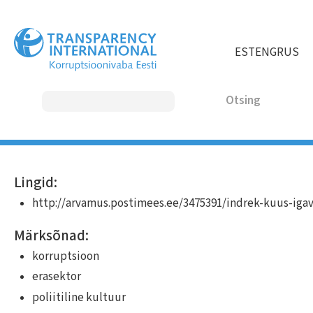
Liigu
edasi
põhisisu
EST
ENG
RUS
juurde
Otsing
MAIN
Lingid:
NAVIGATION
http://arvamus.postimees.ee/3475391/indrek-kuus-iga
Märksõnad:
korruptsioon
erasektor
poliitiline kultuur